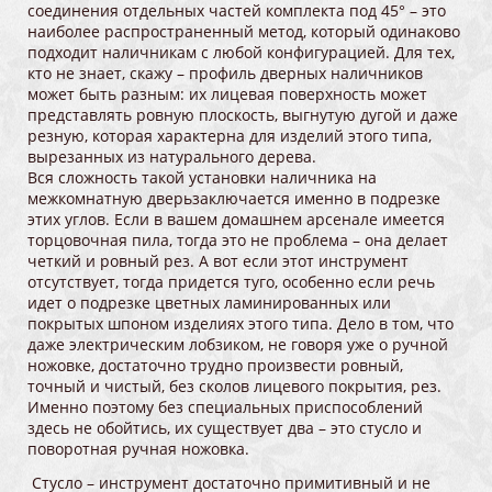
соединения отдельных частей комплекта под 45° – это
наиболее распространенный метод, который одинаково
подходит наличникам с любой конфигурацией. Для тех,
кто не знает, скажу – профиль дверных наличников
может быть разным: их лицевая поверхность может
представлять ровную плоскость, выгнутую дугой и даже
резную, которая характерна для изделий этого типа,
вырезанных из натурального дерева.
Вся сложность такой установки наличника на
межкомнатную дверьзаключается именно в подрезке
этих углов. Если в вашем домашнем арсенале имеется
торцовочная пила, тогда это не проблема – она делает
четкий и ровный рез. А вот если этот инструмент
отсутствует, тогда придется туго, особенно если речь
идет о подрезке цветных ламинированных или
покрытых шпоном изделиях этого типа. Дело в том, что
даже электрическим лобзиком, не говоря уже о ручной
ножовке, достаточно трудно произвести ровный,
точный и чистый, без сколов лицевого покрытия, рез.
Именно поэтому без специальных приспособлений
здесь не обойтись, их существует два – это стусло и
поворотная ручная ножовка.
Стусло – инструмент достаточно примитивный и не