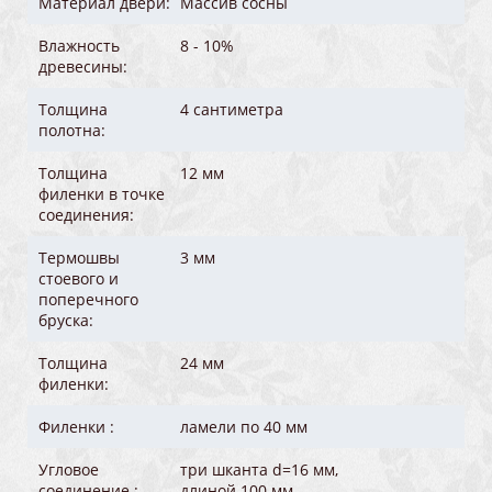
Материал двери:
Массив сосны
Влажность
8 - 10%
древесины:
Толщина
4 сантиметра
полотна:
Толщина
12 мм
филенки в точке
соединения:
Термошвы
3 мм
стоевого и
поперечного
бруска:
Толщина
24 мм
филенки:
Филенки :
ламели по 40 мм
Угловое
три шканта d=16 мм,
соединение :
длиной 100 мм