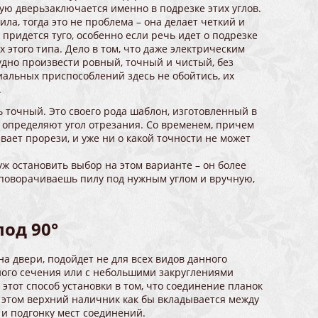
ую дверьзаключается именно в подрезке этих углов.
а, тогда это не проблема – она делает четкий и
а придется туго, особенно если речь идет о подрезке
того типа. Дело в том, что даже электрическим
рудно произвести ровный, точный и чистый, без
иальных приспособлений здесь не обойтись, их
.
 точный. Это своего рода шаблон, изготовленный в
и определяют угол отрезания. Со временем, причем
ает прорези, и уже ни о какой точности не может
ж остановить выбор на этом варианте – он более
– поворачиваешь пилу под нужным углом и вручную,
од 90°
на двери, подойдет не для всех видов данного
ьного сечения или с небольшими закруглениями
этот способ установки в том, что соединение планок
и этом верхний наличник как бы вкладывается между
 и подгонку мест соединений.