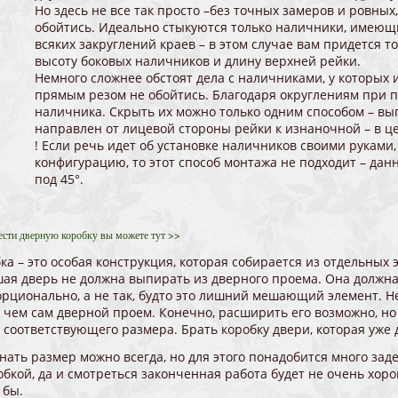
Но здесь не все так просто –без точных замеров и ровных,
обойтись. Идеально стыкуются только наличники, имеющ
всяких закруглений краев – в этом случае вам придется т
высоту боковых наличников и длину верхней рейки.
Немного сложнее обстоят дела с наличниками, у которых
прямым резом не обойтись. Благодаря округлениям при 
наличника. Скрыть их можно только одним способом – вы
направлен от лицевой стороны рейки к изнаночной – в це
! Если речь идет об установке наличников своими рукам
конфигурацию, то этот способ монтажа не подходит – дан
под 45°.
сти дверную коробку вы можете тут >>
ка – это особая конструкция, которая собирается из отдельных 
ая дверь не должна выпирать из дверного проема. Она должна
рционально, а не так, будто это лишний мешающий элемент. Не
 чем сам дверной проем. Конечно, расширить его возможно, но
 соответствующего размера. Брать коробку двери, которая уже 
нать размер можно всегда, но для этого понадобится много за
обкой, да и смотреться законченная работа будет не очень хор
 бы.