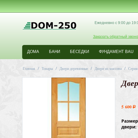
Ежедневно с 9:00 до 19:
Заказать обратный звоно
ДОМА
БАНИ
БЕСЕДКИ
ФУНДАМЕНТ BAU
/
/
/
/
Главная
Товары
Двери деревянные
Двери из массива
Серия
Две
5 600
Р
Размер
двери: