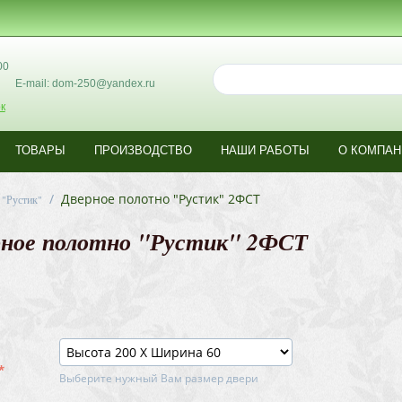
00
E-mail: dom-250@yandex.ru
к
ТОВАРЫ
ПРОИЗВОДСТВО
НАШИ РАБОТЫ
О КОМПАН
/
Дверное полотно "Рустик" 2ФСТ
 "Рустик"
рное полотно "Рустик" 2ФСТ
Выберите нужный Вам размер двери