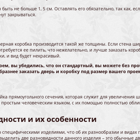
быть не больше 1, 5 см. Оставлять его обязательно, так как, е
анут закрываться.
ерная коробка производится такой же толщины. Если стена шире
отребуется ее пилить, что нежелательно, и лучше заказать кор
и, и вид будет некрасивый.
роем, вы убедились, что он стандартный, вы можете без пр
бразнее заказать дверь и коробку под размер вашего проем
рейка прямоугольного сечения, которая служит для увеличения
я простым человеческим языком, с их помощью полностью об
дности и их особенности
специфическими изделиями, что об их разнообразии и видах го
 выделить две разновидности данного изделия – это обычные 