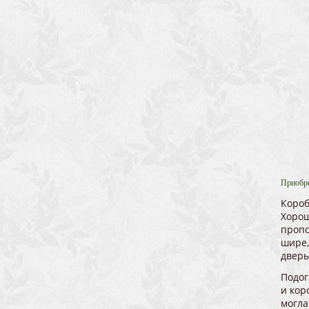
Приобре
Короб
Хорош
пропо
шире,
дверь
Подог
и кор
могла