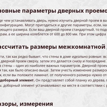
новные параметры дверных проем
е чем устанавливать дверь, нужно изучить дверной проем в ва
конфигурацию. Могут пригодиться и другие параметры, если, н
вующего размера. Если ваш дверной проем стандартный, то под
рам, а ее ширина колеблется от 600 до 800 мм. При этом цифра 
рассчитать размеры межкомнатной
и, так как редко бывает, что стены в доме идеально ровные: вс
 дверной проем сверху, затем это делается снизу и посередин
а стены – один из наиболее важных параметров. Дверной про
так, как было описано выше. Затем учесть изменение размеров
к, если вы положите ламинат, от полученного размера нужно от
 доборный элемент.
Он представляет собой планку из дерева,
ы. доборный элемент устанавливают на месте в соответствии с
зазоры, измерения