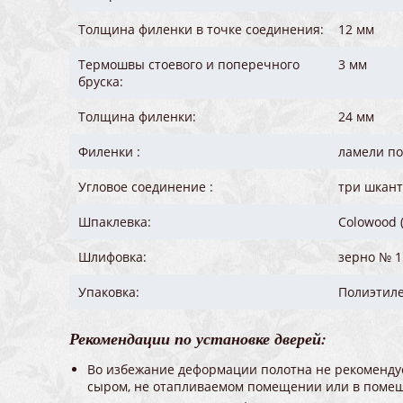
Толщина филенки в точке соединения:
12 мм
Термошвы стоевого и поперечного
3 мм
бруска:
Толщина филенки:
24 мм
Филенки :
ламели по
Угловое соединение :
три шкант
Шпаклевка:
Colowood 
Шлифовка:
зерно № 1
Упаковка:
Полиэтиле
Рекомендации по установке дверей:
Во избежание деформации полотна не рекомендует
сыром, не отапливаемом помещении или в помеще