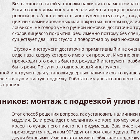
Вся сложность такой установки наличника на межкомнатн
Если в вашем домашнем арсенале имеется торцовочная пил
ровный рез. А вот если этот инструмент отсутствует, тогд
цветных ламинированных или покрытых шпоном изделиях э
лобзиком, не говоря уже о ручной ножовке, достаточно т
сколов лицевого покрытия, рез. Именно поэтому без спец
существует два – это стусло и поворотная ручная ножовка
Стусло – инструмент достаточно примитивный и не очень
виде паза, сверху которого имеются прорези. Именно он
происходит это очень быстро, режущий инструмент разбив
быть речи. По сути, это одноразовый инструмент.
ной инструмент для установки дверных наличников, то лучше у
лее точную и чистую подрезку. Работать им достаточно легко 
ь пропил.
ников: монтаж с подрезкой углов п
Этот способ решения вопроса, как установить наличники 
изделия. Если речь идет о молдингах четкого прямоугол
краев, то лучше него ничего не придумаешь. Заключается 
производится под углом 90° друг относительно друга. Пр
двумя боковыми. Именно этот момент облегчает подрезку