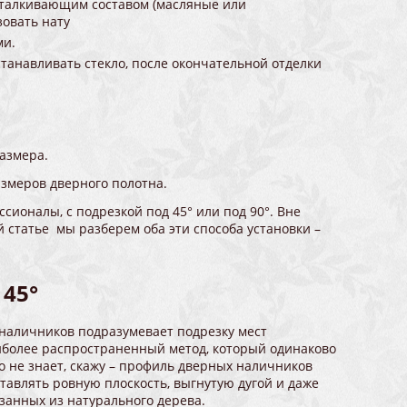
тталкивающим составом (масляные или
зовать нату
ми.
станавливать стекло, после окончательной отделки
азмера.
азмеров дверного полотна.
ионалы, с подрезкой под 45° или под 90°. Вне
й статье мы разберем оба эти способа установки –
 45°
х наличников подразумевает подрезку мест
аиболее распространенный метод, который одинаково
о не знает, скажу – профиль дверных наличников
тавлять ровную плоскость, выгнутую дугой и даже
езанных из натурального дерева.