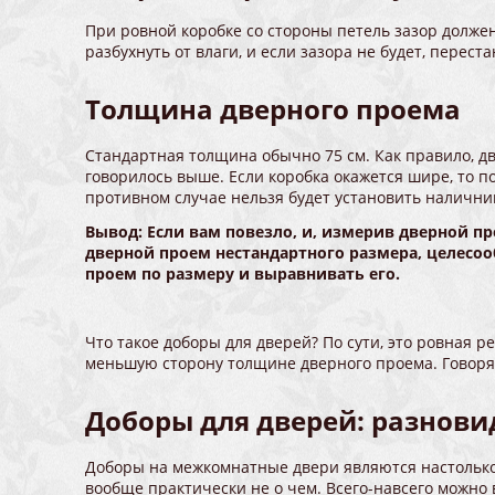
При ровной коробке со стороны петель зазор должен 
разбухнуть от влаги, и если зазора не будет, перест
Толщина дверного проема
Стандартная толщина обычно 75 см. Как правило, дв
говорилось выше. Если коробка окажется шире, то п
противном случае нельзя будет установить наличник
Вывод: Если вам повезло, и, измерив дверной п
дверной проем нестандартного размера, целесоо
проем по размеру и выравнивать его.
Что такое доборы для дверей? По сути, это ровная 
меньшую сторону толщине дверного проема. Говор
Доборы для дверей: разнови
Доборы на межкомнатные двери являются настолько 
вообще практически не о чем. Всего-навсего можно