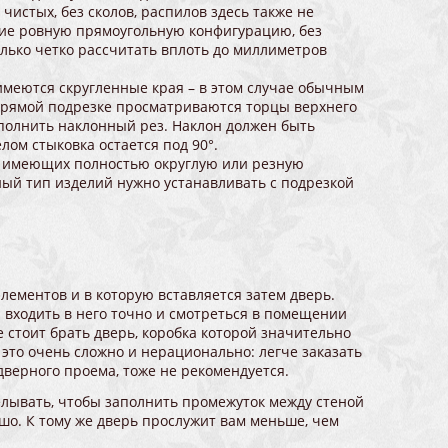
 чистых, без сколов, распилов здесь также не
ие ровную прямоугольную конфигурацию, без
олько четко рассчитать вплоть до миллиметров
 имеются скругленные края – в этом случае обычным
прямой подрезке просматриваются торцы верхнего
полнить наклонный рез. Наклон должен быть
лом стыковка остается под 90°.
и, имеющих полностью округлую или резную
ный тип изделий нужно устанавливать с подрезкой
элементов и в которую вставляется затем дверь.
 входить в него точно и смотреться в помещении
 стоит брать дверь, коробка которой значительно
 это очень сложно и нерационально: легче заказать
дверного проема, тоже не рекомендуется.
делывать, чтобы заполнить промежуток между стеной
ошо. К тому же дверь прослужит вам меньше, чем